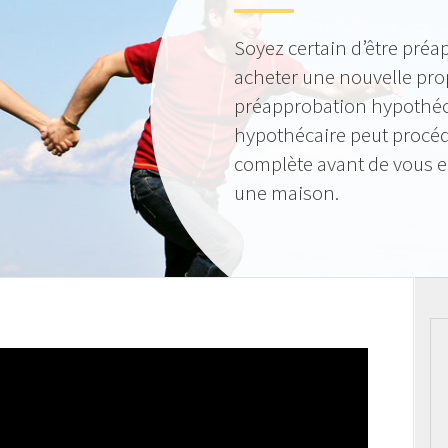
Soyez certain d’être préa
acheter une nouvelle pro
préapprobation hypothéca
hypothécaire peut procéde
complète avant de vous 
une maison.