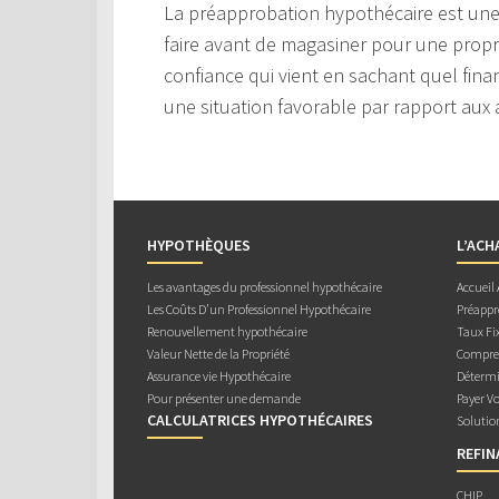
La préapprobation hypothécaire est une
faire avant de magasiner pour une prop
confiance qui vient en sachant quel fin
une situation favorable par rapport aux
HYPOTHÈQUES
L’ACH
Les avantages du professionnel hypothécaire
Accueil
Les Coûts D’un Professionnel Hypothécaire
Préappr
Renouvellement hypothécaire
Taux Fix
Valeur Nette de la Propriété
Compren
Assurance vie Hypothécaire
Détermi
Pour présenter une demande
Payer V
CALCULATRICES HYPOTHÉCAIRES
Solutio
REFI
CHIP