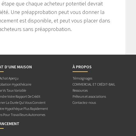
 étape que chaque acheteur potentiel devrait
riété. Une préapprobation peut vous donner la
ancement est disponible, et peut vous placer dans
 acheteurs sans préapprobation.
AT D’UNE MAISON
À PROPOS
 Achat Aperçu
Témoignages
obation Hypothécaire
COMMERCIAL ET CRÉDIT-BAIL
e Vs Taux Variable
Ressources
dre Votre Rapport De Crédit
Prêteurs et associations
ner La Durée Qui Vous Convient
Contactez-nous
otre Hypothèque Plus Rapidement
ns Pour Travailleurs Autonomes
NANCEMENT