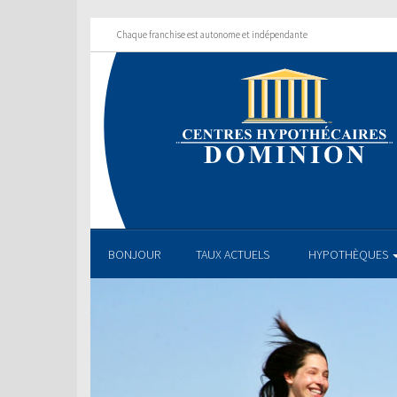
Chaque franchise est autonome et indépendante
BONJOUR
TAUX ACTUELS
HYPOTHÈQUES