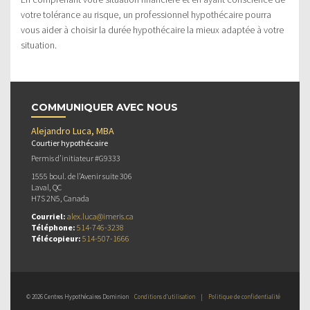
votre tolérance au risque, un professionnel hypothécaire pourra
vous aider à choisir la durée hypothécaire la mieux adaptée à votre
situation.
COMMUNIQUER AVEC NOUS
Alejandro Luca, MBA
Courtier hypothécaire
Permis d’initiateur #G9333
1555 boul. de l'Avenir suite 306
Laval, QC
H7S 2N5, Canada
Courriel:
alex.luca@imeris.ca
Téléphone:
514-746-3238
Télécopieur:
514-507-1666
© 2026 Centres Hypothécaires Dominion
Conditions d’utilisation
|
Politique de confidentialité